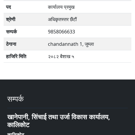
पद
कार्यालय प्रमुख
श्रेणी
अधिकृतस्तर छैंटौं
सम्पर्क
9858066633
ठेगाना
chandannath 1, जुम्ला
हाजिरि मिति
२०८२ बैशाख ५
सम्पर्क
खानेपानी, सिंचाई तथा उर्जा विकास कार्यालय,
कालिकोट
कालिकोट